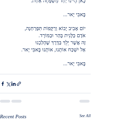
כָּאן הָיִינוּ יַחַד מִשְׁפָּחָה אַחַת.
בָָּּאבִּי יָאר...
יוֹם אָבִיב יָבוֹא וְרַקָּפוֹת תִּפְרַחְנָה,
אֹדֶם כַּלָּנִית בָּהַר וּבַמּוֹרָד.
זֶה אֲשֶׁר יֵלֵךְ בַּדֶּרֶךְ שֶׁהָלַכְנוּ
אַל יִשְׁכַּח אוֹתָנוּ, אוֹתָנוּ בָָּּאבִּי יָאר.
בָָּּאבִּי יָאר...
Recent Posts
See All