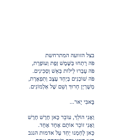
בצל הזוועה המתרחשת
פֹּה רָתְחוּ בַּשֶּׁמֶשׁ זֶפֶת וְעוֹפֶרֶת,
פֹּה עָבְרוּ לֵילוֹת בְּאֵשׁ וְסַכִּינִים.
פֹּה שׁוֹכְנִים בְּיַחַד עֶצֶב וְתִפְאֶרֶת,
מְשֻׁרְיָן חָרוּךְ וְשֵׁם שֶׁל אַלְמוֹנִים.
בָָּּאבִּי יָאר...
וַאֲנִי הוֹלֵךְ, עוֹבֵר כָּאן חֶרֶשׁ חֶרֶשׁ
וַאֲנִי זוֹכֵר אוֹתָם אֶחָד אֶחָד.
כָּאן לָחַמְנוּ יַחַד עַל אדמות הנגב