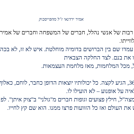
אמיר ירדנאי ז"ל מהפייסבוק
 רבות של אנשי נהלל, חברים של המשפחה וחברים של אמיר י
וייתו.
מדו שם בין הברושים בדומיה מוחלטת. איש לא זז, לא בכה
רו את בנם. לצד החלקה הצבאית
אמיר ירדנאי, בן 36, הגיע לקצה. כל יכולותיו יוצאות הדופן כחבר, לוחם
ה על אופנוע – לא הועילו לו.
את העולם ואז כל הזוועות פרצו ממנו. הוא שם קץ לחייו.