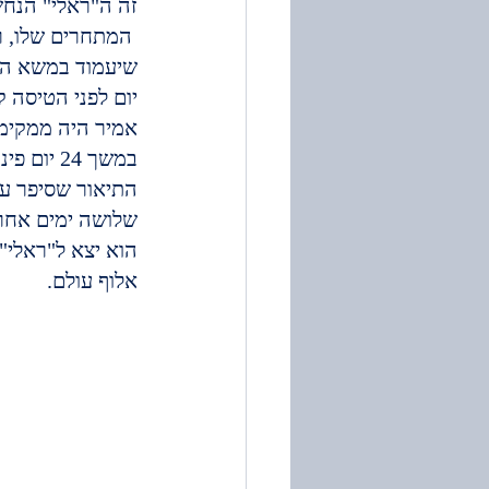
זה ה"ראלי" הנחשב לקשה ביותר בע
 המתחרים שלו, רכ
שיעמוד במשא ה
יום לפני הטיסה קיבל צו 8 ל"צוק איתן". מפקדיו אמרו לו כי לא מדוב
אמיר היה ממקימי
במשך 24 יום פינה וחילץ פצועים וגופות של לוחמים.
התיאור שסיפר על
שלושה ימים אחרי
הוא יצא ל"ראלי"
אלוף עולם.