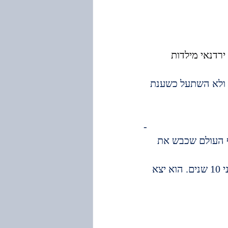
רדנאי מילדות 
 ולא השתעל כשענת 
-
, כאלוף העולם שכבש את 
אמיר הלום קרב מצה"ל, חילץ פצועים וגופות חברים מ"גולני" ב"צוק איתן". לפני 10 שנים. הוא יצא 