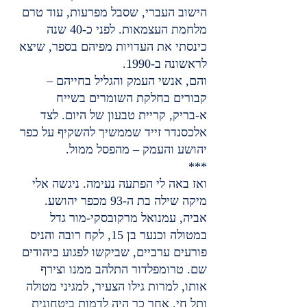
הישוב העברי, שסבל מפרעות, עוד טרם 
מלחמת העצמאות. לפני כ-40 שנה 
כינסתי את העדויות מפיהם בספר, שיצא 
לראשונה ב-1990.
והם, אנשי העמק והגליל בחייהם – 
קבורים בחלקת השומרים בשייח 
א-בריק, קריית טבעון של היום. לצד 
אלכסנדר זייד שממשיך להשקיף על כפר 
יהושע והעמק – מהפסל ממול.
***
ואז באה לי הפתעה נעימה. ניגשה אלי 
מיקה שילה בת ה-93 מכפר יהושע. 
אביה, עמנואל מרקובסקי-מור גדל 
במטולה וכנער בן 15, לקח רובה והניס 
פורעים ערביים, שביקשו לפגוע ביהודים 
שם. טרומפלדור התלהב ממנו וצירף 
אותו, למרות גילו הצעיר, למגיני מטולה 
ותל חי. אחר כך היה לדמות ביטחונית 