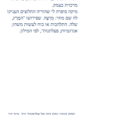
מרכזית בעמק.
מיקה סיפרה לי שהוריה החלוצים העניקו 
לה שם מוזר: מִרְצָהּ. שפירושו "המֶרֶץ, 
שלה. התלהבות או כוח לעשות משהו; 
אנרגטיות; פעלתנות", לפי המילון.
יצחק חנקין נוקם דמו של אלכסנדר זייד. ציור דני 