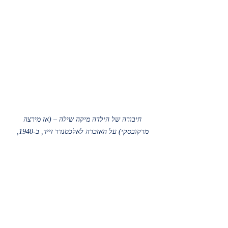
חיבורה של הילדה מיקה שילה – (אז מירצה 
מרקובסקי) על האזכרה לאלכסנדר זייד, ב-1940, 
במלאת שנתיים לרצח.
בחודש הבא ימלאו 30 שנה לפטירת 
יצחק חנקין, 20 שנה לפטירת גיורא זייד 
ועודד ינאי ו-7 שנים לפטירת חיים גורי, 
חברם של גיבורי הספר, שעודד אותי 
לכתוב את סיפורם.