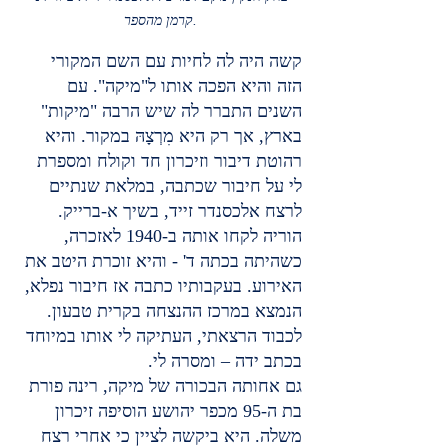
קרמן מהספר.
קשה היה לה לחיות עם השם המקורי 
הזה והיא הפכה אותו ל"מיקה". עם 
השנים התברר לה שיש הרבה "מיקות" 
בארץ, אך רק היא מִרְצָהּ במקור. והיא 
רהוטת דיבור וזיכרון חד וקולח ומספרת 
לי על חיבור שכתבה, במלאת שנתיים 
לרצח אלכסנדר זייד, בשיך א-ברייק. 
הוריה לקחו אותה ב-1940 לאזכרה, 
כשהיתה בכתה ד' - והיא זוכרת היטב את 
האירוע. בעקבותיו כתבה אז חיבור נפלא, 
הנמצא במרכז ההנצחה בקרית טבעון. 
לכבוד הרצאתי, העתיקה לי אותו במיוחד 
בכתב ידה – ומסרה לי.
גם אחותה הבכורה של מיקה, רינה פורת 
בת ה-95 מכפר יהושע הוסיפה זיכרון 
משלה. היא ביקשה לציין כי אחרי רצח 