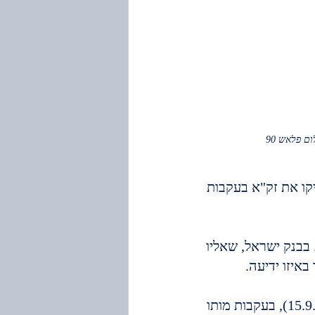
ום פלאש 90
קו את זק"א בעקבות 
 בבנק ישראל, שאליו 
באיזו ידיעה.
יהודה משי זהב יו"ר זק"א, אמר בכתבה באתר "סרוגים", בשבוע שעבר (15.9.2020), בעקבות מותו 