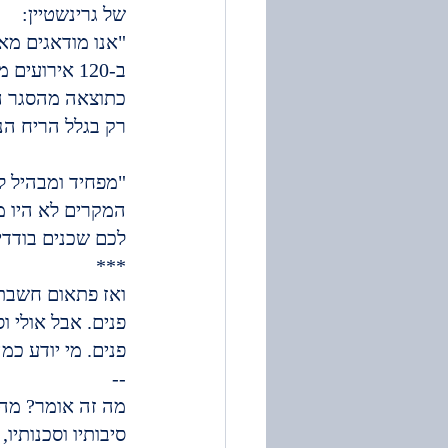
של גרינשטיין:
ב-120 אירו
כתוצאה מהסגר הר
רק בגלל הריח הנו
"מפחיד ומבהיל לח
המקרים לא היו מ
לכם שכנים בודדים
***
ואז פתאום חשבתי,
פנים. אבל אולי ו
פנים. מי יודע כמ
--
מה זה אומר? מה 
סיבותיו וסכנותי