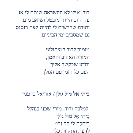
דוד, אילו לא ההשראה שנתת לי אז
עד היום הייתי מובטל ושואב מים.
ותודה שהרשית לי להיות קצת רנסנס
גם שמסביב ימי הביניים.
מזמור לדוד המיתולוגי,
המורה האהוב והאמן,
ותדע שבקשר אליך -
העם כל הזמן עם הגולן.
ביתי אל מול גולן 
/ אוריאל בן עמי
 למלכה ודוד, מורַי־שכנַי בנהלל
בֵּיתִי אֶל מוּל גּוֹלָן
בֵּיתְכֶם לִי הַר נְבוֹ:
לָדַעַת הַתִּקְווֹת כֻּלָּן