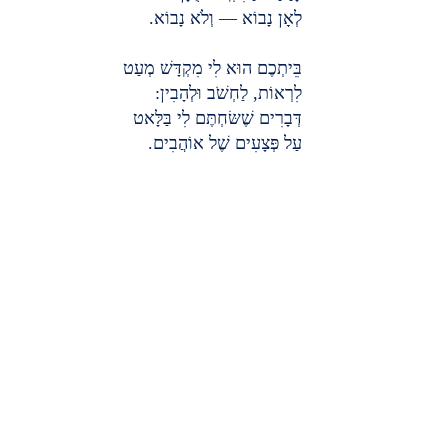
לְאָן נָבוֹא — וְלֹא נָבוֹא.
בֵּיתְכֶם הוּא לִי מִקְדָּשׁ מְעַט
לִרְאוֹת, לַחְשֹׁב וּלְהָבִין:
דְּבָרִים שֶׁשּׂחְתֶּם לִי בַּלָּאט
עַל פְּצָעִים שֶׁל אוֹהֲבִים.
דוד גולן עם אחי, תלמידו הזמר דדי בן עמי ז"ל, 
ששר לכבודו באירוע.