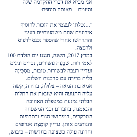
אני מביא את דברי ההקדמה שלה 
וסיומם – מאותה תוספת:
"...נטלתי לעצמי את הזכות להוסיף 
אירועים שהם משמעותיים בעיני 
והתרחשו אחרי שהספר נכנס לדפוס 
ולהפצה.
במרץ 2017, השנה, חגגנו יום הולדת 100 
לאמי רות. שְׂבֵעַת עשורים, נכדים ונינים 
ועדיין רעבה לבשורות טובות, מַסְכִּינָה 
בלית ברירה עם סרבנות השלום.
אמא בת המאה – צלולה, בהירה, קשה 
עליה התנועה והיא שונאת את התלות 
הבלתי נמנעת במטפלת האהובה 
והנאמנה, בחברים ובני המשפחה 
המבקרים, במיחושי הגוף ובתרופות 
והנותנים אותן. עדיין קוֹמֶצֶת אגרופים 
וחרונה עולה כשצופה בחדשות – כיבוש, 