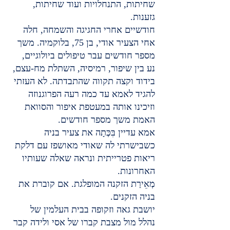
שחיתות, התנחלויות ועוד שחיתות, 
גזענות.
חודשיים אחרי החגיגה והשמחה, חלה 
אחי הצעיר אודי, בן 75, בלוקמיה. משך 
מספר חודשים עבר טיפולים ביולוגיים, 
נע בין שיפור, רמיסיה, השתלת מח-עצם, 
בידוד וקצה תקווה שהתבדתה. לא העזתי 
להגיד לאמא עד כמה רעה הפרוגנוזה 
וזיכינו אותה במעטפת איפור והסוואת 
האמת משך מספר חודשים.
אמא עדיין בִּכְּתָה את צעיר בניה 
כשבישרתי לה שאודי מאושפז עם דלקת 
ריאות פטרייתית ונראה שאלה שעותיו 
האחרונות.
מְאֵירַת הזקנה המופלגת. אם קוברת את 
בניה הזקנים.
יושבת גאה וזקופה בבית העלמין של 
נהלל מול מצבת קברו של אסי ולידה קבר 