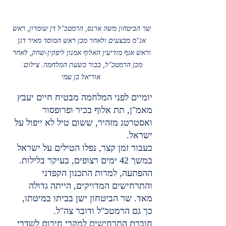
שר הביטחון משה ארנס, הרמטכ"ל דן שומרון, ראש 
אג"מ מבצעים ולאחר מכן ראש המוסד מאיר דגן 
וראש אגף מודיעין האלוף אמנון ליפקין-שחק, לאחר 
מכן הרמטכ"ל, בבור בשעת המלחמה. צילום: 
אוריאל בן עמי
יומיים לפני המלחמה מבטיח חיים יעבץ 
מאמ"ן, תת אלוף בכיר ופרופסור 
ואסטרטג מזהיר, ששום טיל לא ייפול על 
ישראל.
כעבור זמן קצר, נפלו הטילים על ישראל 
במשך 42 ימים רצופים, בעיקר בלילות.
ההפתעה, למרות התכנון הקפדני 
והתרחישים המדויקים, הייתה גדולה 
מאד. שר הביטחון ישן בביתו במיטתו, 
כך גם הרמטכ"ל ודובר צה"ל.
חוברת התרחישים למקרי חירום לשדרי 