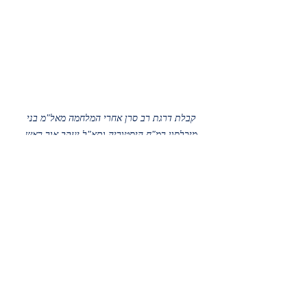
קבלת דרגת רב סרן אחרי המלחמה מאל"מ בני 
מיכלסון רמ"ח היסטוריה ותא"ל יעקב אור ראש 
תורת ההדרכה בצה"ל
Recent Posts
See All