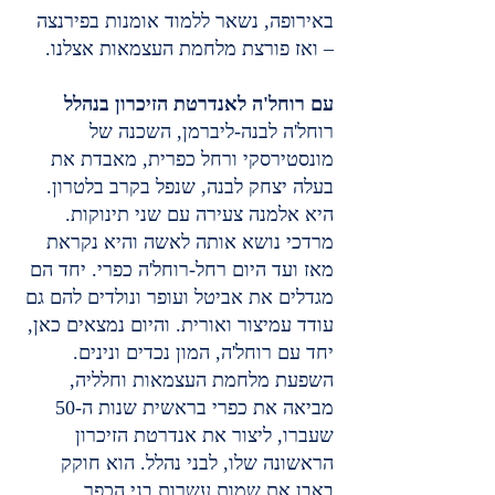
באירופה, נשאר ללמוד אומנות בפירנצה 
– ואז פורצת מלחמת העצמאות אצלנו.
עם רוחל'ה לאנדרטת הזיכרון בנהלל
רוחל'ה לבנה-ליברמן, השכנה של 
מונסטירסקי ורחל כפרית, מאבדת את 
בעלה יצחק לבנה, שנפל בקרב בלטרון. 
היא אלמנה צעירה עם שני תינוקות. 
מרדכי נושא אותה לאשה והיא נקראת 
מאז ועד היום רחל-רוחל'ה כפרי. יחד הם 
מגדלים את אביטל ועופר ונולדים להם גם 
עודד עמיצור ואורית. והיום נמצאים כאן, 
יחד עם רוחל'ה, המון נכדים ונינים.
השפעת מלחמת העצמאות וחלליה, 
מביאה את כפרי בראשית שנות ה-50 
שעברו, ליצור את אנדרטת הזיכרון 
הראשונה שלו, לבני נהלל. הוא חוקק 
באבן את שמות עשרות בני הכפר, 