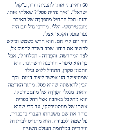
60 ראיינתי אותו לתכנית רדיו, ב"קול 
ישראל". "איך נהיית פסל"? שאלתי אותו. 
והנה: הכל התחיל מהפִּרְדָּה של האיכר 
מונסטירסקי- הללי. מרדכי גדל וגם היה 
נער פועל חקלאי אצלו.
היה יום קיץ חם. הוא חרש בשמש וביקש 
להשיב את רוחו. שכב בשדה לתפוס צל, 
לצד המחרשה. והפִּרְדָּה - תסלחו לי, אבל 
כך הוא סיפר - חירבנה והשתינה. הוא 
התבונן סקרן, התחיל ללוש וגילה 
שמהיציקה הזו אפשר ליצור דמות. וכך 
הבין לראשונה שהוא פסל. מתוך האדמה 
הזאת. מגללי הפִּרְדָּה של מונסטירסקי.
הוא מתקבל באהבה אצל רחל כפרית 
אשתו של מונסטירסקי, עד כדי שהוא 
בוחר את שם משפחתו העברי כ"כפרי", 
על שמה ולכבודה. הוא מתגייס לבריגדה 
היהודית במלחמת העולם השנייה 