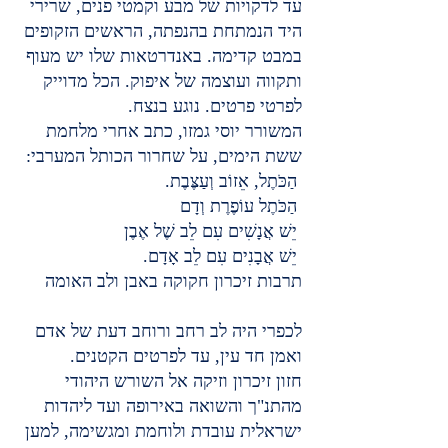
עד לדקויות של מבע וקמטי פנים, שרירי 
היד הנמתחת בהנפתה, הראשים הזקופים 
במבט קדימה. באנדרטאות שלו יש מעוף 
ותקווה ועוצמה של איפוק. הכל מדוייק 
לפרטי פרטים. נוגע בנצח.
המשורר יוסי גמזו, כתב אחרי מלחמת 
ששת הימים, על שחרור הכותל המערבי:
 הַכֹּתֶל, אֵזוֹב וְעַצֶּבֶת.
 הַכֹּתֶל עוֹפֶרֶת וְדָם
 יֵשׁ אֲנָשִׁים עִם לֵב שֶׁל אֶבֶן
 יֵשׁ אֲבָנִים עִם לֵב אָדָם.
תרבות זיכרון חקוקה באבן ולב האומה
לכפרי היה לב רחב ורוחב דעת של אדם 
ואמן חד עין, עד לפרטים הקטנים.
חזון זיכרון וזיקה אל השורש היהודי 
מהתנ"ך והשואה באירופה ועד ליהדות 
ישראלית עובדת ולוחמת ומגשימה, למען 