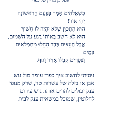
פסל בן גוריון של כפרי
      כְשֶׁאֱלֹהִים אָמַר בַּפַּעַם הָרִאשׁוֹנָה
      יְהִי אוֹר!
      הוּא הִתְכַּוֵּן שֶׁלֹּא יִהְיֶה לוֹ חָשׁוּךְ
      הוּא לֹא חָשַׁב בְּאוֹתוֹ רֶגַע עַל הַשָּׁמַיִם,
      אֲבָל הָעֵצִים כְּבָר הֵחֵלּוּ מִתְמַלְּאִים 
בְּמַיִם
      וְצִפֳּרִים קִבְּלוּ אֲוִיר וָגוּף.
ניסיתי לחשוב איך כפרי עומד מול גוש 
אבן או בזלת של עשרות טון, שרק מנופי 
ענק יכולים להרים אותו. גוש עירום 
לחלוטין, שמובל במשאית ענק לבית 
המלאכה שלו בחצר המשק. והוא בורא 
אותו מחדש ביד אדם. במלאכת מחשבת 
ויצירה.
הוא מתחיל לטפס עליו עם סולמות 
וחבלים ופיגומים ויוצר בו פלא. עבודת 