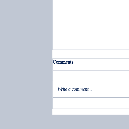
Comments
בָָּּאבִּי יָאר – סופות בנגב
Write a comment...