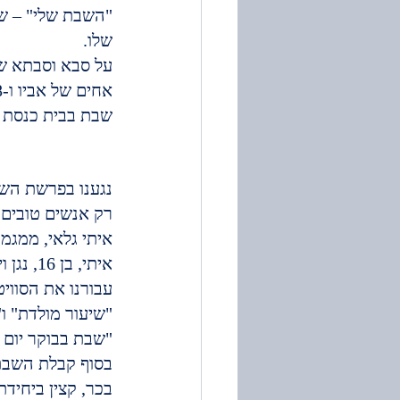
"השבת שלי" – ש
שלו.
שבת בבית כנסת א
נגענו בפרשת השבו
רק אנשים טובים ו
איתי גלאי, ממגמת
איתי, ב
"שיעור מולדת" ו"
"שבת בבוקר יום 
בסוף קבלת השבת
בכר, קצין ביחידת