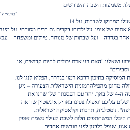
לו. משמעות השבת והשורשים 
בהנחיית "קידושישי"
על סבא וסבתא שעלו ממרוקו לשדרות, על 14 
אחים של אביו ו-8 אחים של אימו. על ילדותו בקרית גת בבית מסורתי. על מ
חר בגדרה – ועל שבתות של מנוחה, טיולים ומשפחה – עכשי
ע ושאלנו "האם בני אדם יכולים להיות קדושים, או 
סבירים".
 המוסיקה בתיכון דרכא רמון בגדרה, הפליא לנגן לנו. 
ן 16, נגן ויולה מחונן מהפילהרמונית הישראלית הצעירה – ניגן 
עבורנו את הסוויטה ה-4 של באך. יחד עם הפסנתר שלו שרנו את 
שלום עליכם"ואפילו צפינו באריק אינשטיין שר את 
יפה". נוסטלגיה, תרבות וקלאסיקה ישראלית.
 קיבלו המשתתפים חלות לשבת לעילוי נשמת אופק 
 אגוז, שנפל בלבנון לפני חודשים אחדים.