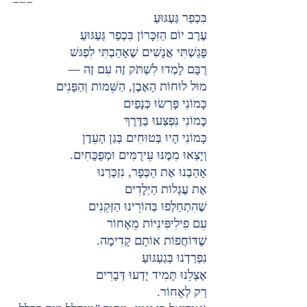
===
בִּכְפַר גַּעְגּוּעַ
עֶרֶב יוֹם הַזִּכָּרוֹן בִּכְפַר גַּעְגּוּעַ
פָּגַשְׁתִּי אֲנָשִׁים שֶׁאָהַבְתִּי לִפְגּשׁ
רֻבָּם לָמְדוּ לִשְׁתֹּק זֶה עִם זֶה —
מוּל לוּחוֹת הָאֶבֶן, הַשֵּׁמוֹת וְהַפָּנִים
כָּמוֹנִי פָּרְשׂוּ כְּנָפַיִם
כָּמוֹנִי נִפְצְעוּ בַּדֶּרֶךְ
כָּמוֹנִי הָיוּ בְּטוּחִים בְּגַן הָעֵדֶן
וְיָצְאוּ מִמֶּנּוּ עֵירֻמִּים וּמְפֻכָּחִים.
אָהַבְנוּ אֶת הַכְּפָר, נִזְכַּרְנוּ
אֶת עֶגְלוֹת הַיְלָדִים
שֶׁהִתְחַלְּפוּ בְּהוֹרֵינוּ הַזְּקֵנִים
עִם פִילִיפִּינִיּוֹת מֵאָחוֹר
שֶׁדּוֹחֲפוֹת אוֹתָם קָדִימָה.
נִפְרַדְנוּ בְּגַעְגּוּעַ
אֶצְלֵנוּ תָּמִיד יָדְעוּ דְּבָרִים
רַק לְאָחוֹר.