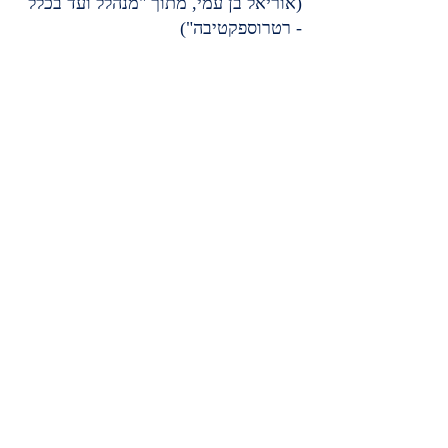
(אוריאל בן עמי, מתוך "מנהלל ועד בכלל 
- רטרוספקטיבה")