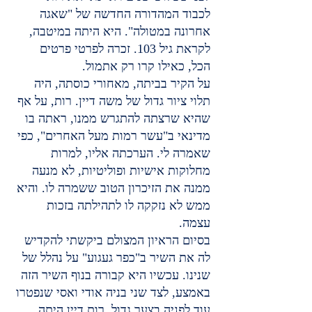
לכבוד המהדורה החדשה של "שאגה 
אחרונה במטולה". היא היתה במיטבה, 
לקראת גיל 103. זכרה לפרטי פרטים 
הכל, כאילו קרו רק אתמול.
על הקיר בביתה, מאחורי כוסתה, היה 
תלוי ציור גדול של משה דיין. רות, על אף 
שהיא שרצתה להתגרש ממנו, ראתה בו 
מדינאי ב"עשר רמות מעל האחרים", כפי 
שאמרה לי. הערכתה אליו, למרות 
מחלוקות אישיות ופוליטיות, לא מנעה 
ממנה את הזיכרון הטוב ששמרה לו. והיא 
ממש לא נזקקה לו לתהילתה בזכות 
עצמה.
בסיום הראיון המצולם ביקשתי להקדיש 
לה את השיר ב"כפר געגוע" על נהלל של 
שנינו. עכשיו היא קבורה בנוף השיר הזה 
באמצע, לצד שני בניה אודי ואסי שנפטרו 
עוד לפניה בצער גדול. רות דיין היתה 