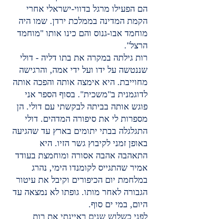
הם הפעילו מרגל בדווי-ישראלי אחרי 
הקמת המדינה בממלכת ירדן. שמו היה 
מוחמד אבו-גנוס והם כינו אותו "מוחמד 
הרצל".
רות גילתה במקרה את בתו דליה - דולי 
שננטשה על ידו ועל ידי אמה, והרגישה 
מחוייבת. היא אימצה אותה והפכה אותה 
לדוגמנית ב"משכית". בסוף הספר אני 
פוגש אותה בביתה לבקשתי עם דולי. הן 
מספרות לי את סיפורה המדהים. דולי 
התגלגלה בבתי יתומים בארץ עד שהגיעה 
באופן זמני לקיבוץ גשר הזיו. היא 
התאהבה אהבה אסורה ומוחמצת בעודד 
אמיר שהתגייס לקומנדו הימי, נהרג 
במלחמת יום הכיפורים וקיבל את עיטור 
הגבורה לאחר מותו. גופתו לא נמצאה עד 
היום, במי ים סוף.
לפני כשלוש שנים ראיינתי את רות 