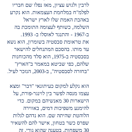
לרבין ולגוש עציון, מאז נפלו שם חבריו 
לפלמ"ח במלחמת העצמאות. הוא נקרע 
באהבת האמת שלו לארץ ישראל 
השלמה, כשותף לעצומה התומכת בה 
ב-1967 - והתנגד לאוסלו ב- 1993.
את טראומת סבסטיה בשומרון, הוא נשא 
עד מותו. בהסכם המתנחלים להישאר 
בסבסטיה ב-1975, הוא סלד מהכוחנות 
שלהם, כפי שביטא במאמר ב"הארץ" 
"בחזרה לסבסטיה", ב-2003, הנזכר לעיל.
הוא נקלע למקום כעיתונאי "דבר" ומצא 
עצמו מנסה לפשר בין לוינגר-פורת, על 
הישארות 30 מאנשיהם במקום. כדי 
להימנע משפיכות דמים, באווירה 
הלוהטת שהיתה שם. הוא נדהם לגלות 
שפרס כשר בטחון, אישר להם להשאיר 
30 משפחות, בטענה שהוא גורי, זה 