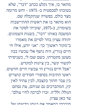
מתאר בו, איך נקלע ככתב "דבר", שלא 
בטובתו לסבסטיה ב- 1975 - וחש מרומה 
מצד כולם, בפשרה שנתקבלה שם.
הוא מתאר בו את ראשית ההתיישבות 
בשומרון, ב-1975, שזכיתי לסקר את 
המשכה באותו "דבר", בשנות השמונים. 
יהודה עציון בחר לסיים את מאמרו 
ב"מקור ראשון" כך: "אני יודע, אילו חי 
חיים (גורי), היה נושף אלי עכשיו בבוז 
מעשן מקטרתו, כשם שבז לי, כשניסיתי 
לקשור קשר, בין ציונות למקדש.
"אבל חיים (גורי) חי עכשיו חיים חדשים. 
ראשי התיבות בסיפורי חסידים קושרים 
בין עבר חתוך בקצבה, לבין עתיד לאין 
קץ, המתברכים גם שניהם, עת נסתם 
הגולל: זלל"ה. זכרו לברכה לחיי עולם". 
עד כאן עציון.
חיבבתי במאמר את כנותו וידיעתו של 