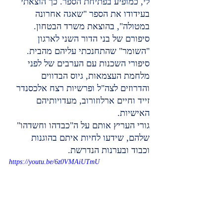
לי, כמופיע בפתיחת הספר. כך הוצאתי 
בעידודו את הספר "שאגה אחרונה 
במטולה", בהוצאת משרד הבטחון. 
סיפורם של בני הדור השני לארגון 
"השומר" שהתחנכתי עליהם מהבית. 
סיפורי השכנות עם הערבים של לפני 
מלחמת העצמאות, גיוס הבדווים 
והדרוזים לצה"ל ופרשיות רצח אלכסנדר 
זייד וחיים ארלוזורוב, מעדויותיהם 
האישיות.
גורי העריץ אותם על ה"כבדהו וחשדהו" 
שלהם, שידעו לחיות איתם בהוגנות 
וכבוד ובערנות הנדרשת.
https://youtu.be/6z0VMAiUTmU