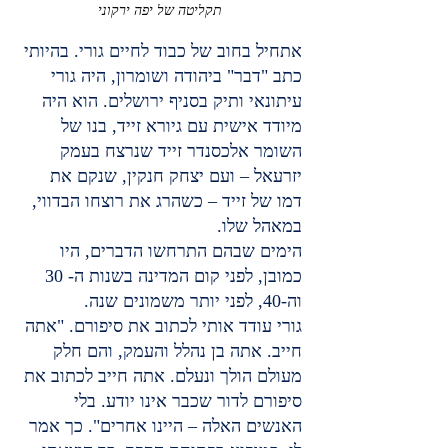
תקליטה של יפה ירקוני
אתחיל בחוב של כבוד לחיים גורי. בהיותי 
כתב "דבר" ביהודה ושומרון, היה גורי 
עיתונאי ותיק בסניף ירושלים. הוא היה 
מיודד אישית עם גיורא זייד, בנו של 
השומר אלכסנדר זייד שנרצח בעמק 
יזרעאל – ועם יצחק חנקין, שנקם את 
דמו של זייד – כשהרג את רוצחו הבדווי, 
במאהל שלו.
הימים שבהם התרחשו הדברים, היו 
כמובן, לפני קום המדינה בשנות ה- 30 
וה-40, לפני יותר משמונים שנה.
גורי עודד אותי לכתוב את סיפורם. "אתה 
חייב. אתה בן נהלל והעמק, והם חלק 
מעולם הולך ונעלם. אתה חייב לכתוב את 
סיפורם לדור שכבר אינו יודע. בלי 
האנשים האלה – היינו אחרים". כך אמר 