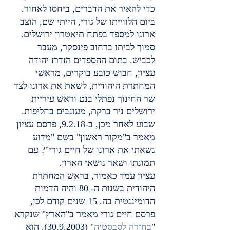
כדי להאיר את הדברים, ביחסו לאחור.
ביום הלווייתו של גורי, הייתי שם, הוצב 
ארונו למספד בפתח תיאטרון ירושלים. 
סמוך לביתו ברחוב פינסקר, מעבר 
לכביש. בתום ההספדים הזדרז יהודה 
עציון, חבוש כובע בוקרים, מראשי 
המחתרת היהודית, לשאת את ארונו לצד 
שר החינוך נפתלי בנט וראש עיריית 
ירושלים ניר ברקת, מעונבים בחליפות.
שבוע לאחר מכן, ב-9.2.18, פרסם עציון 
מאמר ב"מקור ראשון" בשם "מדוע 
נשאתי את ארונו של חיים גורי"? עם 
תמונתו ושאר נושאי הארון.
עציון עמד כאמור, בראש המחתרת 
היהודית בשנות ה- 80 והיה הדמות 
הדומיננטית בה. 15 שנים קודם לכן, 
פרסם חיים גורי מאמר ב"הארץ" שנקרא 
"
בחזרה לסבסטיה
" (30.9.2003). הוא 