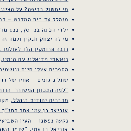
מי ימשול בכיפה? על הציונ
מנהלל עד בית המדרש – דר
ילדי הכתה בני 70,
כנס מדי
מי זה יצחק חנקין ולמה זה
רובה פרומקין הלך לעולמו בן 01
נואשתי מדיאלוג עם הימין,
הספרים אצלי חיים ונושמים
שתל ניגונים – אחיו של דוד
"למה התכוון המשורר יהודה עמיחי" –
מדברים יהודית בנהלל,
מקור
אוריאל בן עמי אתר התנ"ך הממלכתי 29
נקעה נפשנו
– העין השביעי
אוריאל בן עמי: "שומר השא