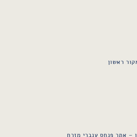
ר ראשון
 – אתר פנחס ענברי מזרח