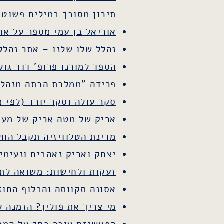
תיכון מסובך במילים פשוטו
אוריאל בן עמי מספר על אחי
נהלל שלו שלנו – אתר נהלל
הספד למורנו פרופ' דוד גול
פרידה "ממלכת הכתה מנהלל
סקר עולה וסקר יורד (לפי מ
אריק של מטה אריק של מעל
מדינת הטלוויזיה תקבל הח
יצחק ואריק נאהבים ונעימי
זעקות ולחישות: משואה לת
אסונה תקוותה והבלוף החוז
מי צריך את פולין? הזמנה ל