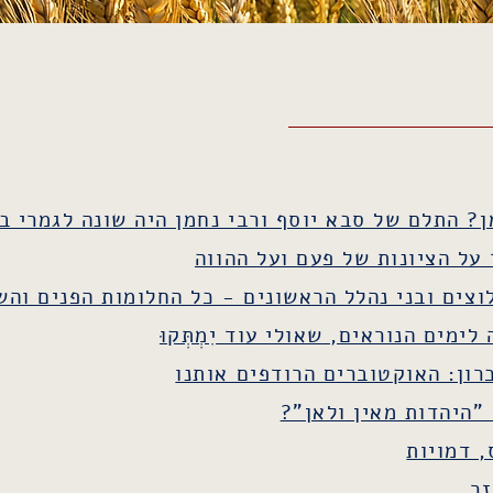
? התלם של סבא יוסף ורבי נחמן היה שונה לגמרי בי
על הציונות של פעם ועל ההווה
צים ובני נהלל הראשונים - כל החלומות הפנים והש
ם הנוראים, שאולי עוד יִמְתְּקוּ​​​​​
כרון: האוקטוברים הרודפים אותנו
 "היהדות מאין ולאן"?
, דמויות
זר