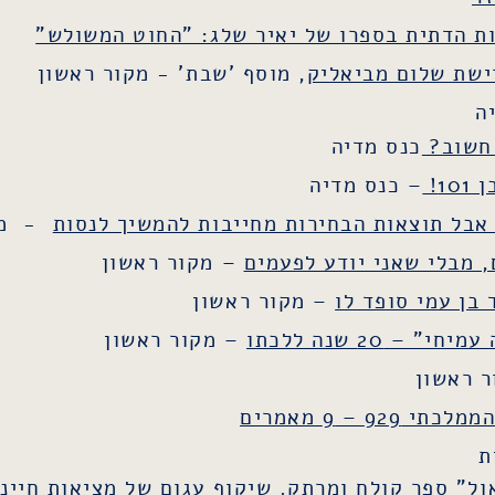
ות הדתית בספרו של יאיר שלג: "החוט המשולש"
ישת שלום מביאליק
, מוסף 'שבת' - מקור ראשון
ה
 חשוב?
כנס מדיה
1!
– כנס מדיה
 אבל תוצאות הבחירות מחייבות להמשיך לנסות
- מקו
, מבלי שאני יודע לפעמים
– מקור ראשון
 בן עמי סופד לו
– מקור ראשון
 20 שנה ללכתו
– מקור ראשון
 ראשון
9 – 9 מאמרים
ת
ול" ספר קולח ומרתק.
שיקוף עגום של מציאות חיינו