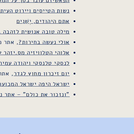
הפאשיזם עובר בסך על המס
נשות הטייסים ויירוט העיתו
אתם היהודים, יְשֵׁנִים
מילה טובה אנושית לזהבה ג
אולי נעשה בחירות?
, אתר 
אלוהי הטלוויזיה מס.יזהר ע
לנסקי טלנסקי ויהודה עמיח
יום זיכרון מחוץ לגדר
, אתר
ישראל היפה ישראל המכוער
"ונזכור את כולם" – אתר נ