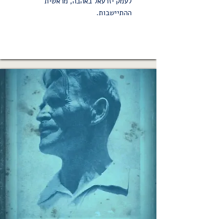
לעמק יזרעאל באהבה, מראשית
ההתיישבות.