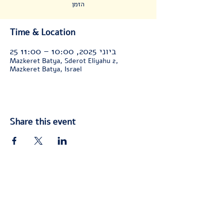
הזמן
Time & Location
25 ביוני 2025, 10:00 – 11:00
Mazkeret Batya, Sderot Eliyahu 2,
Mazkeret Batya, Israel
Share this event
© 2025 by
Yedidya Ish-Shalom
האתר נבנה ועוצב ע"י
ידידיה איש שלום
©