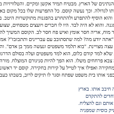
נתינים של הארץ. מבטיח תמיד אקשן ומקיים. והטלוויזיות מ
תו לגדולה. וכך נעשה קוסם. כל התפרעות שלו בכל מקום בא
הוא הוסיף להתפרע ולהתחרע בהפגנות מתוקשרות היטב. בכל 
נה. והוא לא היה לבד. היו לו חברים ויועצים מטפחים, שצועד
 מוח, אריה חסר אומץ ואיש פח חסר לב. הקוסם המשיך להפ
"אתה יודע מה? למה שתסתובב עם עבריינים ותתבזבז"? אמר
ו עצה מצויינת. "בוא תלמד משפטים ונעשה ממך בן אדם". וה
לא למד קודם כלום, הוא למד משפטים ועלה בסולם הדרגות
צבא פרחחים משלו. הוא הפך להיות סניגורם המוצלח. מורה
חקירה ואפילו איך לטייל על קירות בחקירה. קוסם יד ראשונ
ני אותו בית משפט שפתח וסגר לו תיקים לרוב, בשבתו כעברי
חיבב אותו. בארץ 
וחדים להתקדם 
אותם וגם להצליח. 
ק כוסית שמפניה 