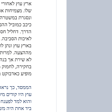
ארץ עוץ לאחורי ה
שלו. מצמיחות או
ונסגרת במשטרה ו
כיכב כמוביל ההפג
הדרך. דחליל חסר
לאיכות הסביבה. 
בארץ עוץ ונתן ל
מההצעה. למרות ש
לא שירת אך בנה 
בחקירה, לחמוק מ
מופיע כאדבוקט בפ
הממסד, כך נראה 
עוץ היו קודים מי
והוא למד לפענח 
ביד אחת היה משי