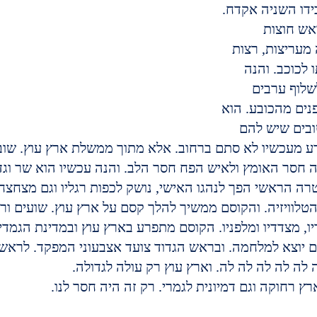
ידו השניה אקדח. 
אש חוצות 
 מעריצות, רצות 
 לכוכב. והנה 
לוף ערבים 
נים מהכובע. הוא 
ובים שיש להם 
 מעכשיו לא סתם ברחוב. אלא מתוך ממשלת ארץ עוץ. שוב 
 חסר האומץ ולאיש הפח חסר הלב. והנה עכשיו הוא שר וג
ה הראשי הפך לנהגו האישי, נושק לכפות רגליו וגם מצחצח א
לוויזיה. והקוסם ממשיך להלך קסם על ארץ עוץ. שועים ורוז
יו, מצדדיו ומלפניו. הקוסם מתפרע בארץ עוץ ובמדינת הגמד
 יוצא למלחמה. ובראש הגדוד צועד אצבעוני המפקד. לראשו 
 לה לה לה לה לה. וארץ עוץ רק עולה לגדולה.
ץ רחוקה וגם דמיונית לגמרי. רק זה היה חסר לנו.