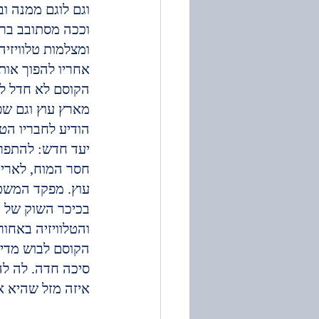
וגם לוגם ממנה וב
וככה מסתובב בר
ומצלמות טלוויזיה
אחריו להפוך אותו
הקוסם לא חדל לש
מארץ עוץ וגם שפ
הודיע לחבריו הט
יעד חדש: להתפרע
חסר המוח, לאריה
עוץ. מפקד המשטר
בכיכר השוק של הט
והטלוויזיה באחור
הקוסם לבוש מדים
סיכה חדה. לה לה
איזה מזל שהיא אר