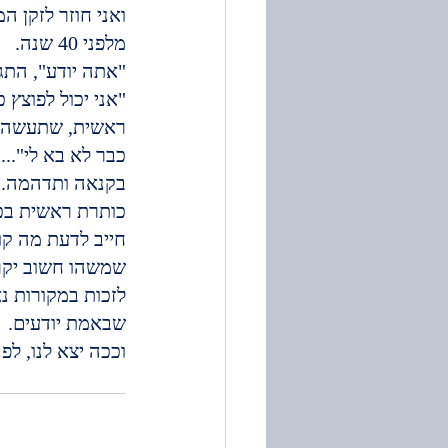
ואני חוזר לזקן ה
מלפני 40 שנה.
"אתה יודע", התגא
"אני יכול לפוצץ 
ראשית, שתעשה ר
כבר לא בא לי"...
בקנאה ותדהמה. ה
כותרת ראשית בכל
חייב לדעת מה קור
שמשהו חשוב יקרה 
לזכות במקורות נא
שבאמת יודעים.
וככה יצא לנו, לפ