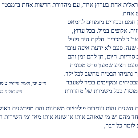
שראלית אחת בערוץ אחד, עם מהדורת חדשות אחת ב"מבט" אח
 אחת.
חמס ובכירים מומחים לחמאס 
יה. אלופים במיל. בכל ערוץ, 
שב"כ למכביר. חלקם היה פעיל 
לאחרונה לפני 40 שנה. פעם לא ידעת איפה עובד 
סודיות. היום, תן להם זמן והם 
פעם הציע שמעון פרס מכונית 
ך נתניהו הבטיח מחשב לכל ילד. 
בטיחים ומקיימים בכיר לשעבר 
חיים יבין האחד והיחיד ב"מב
וסד/ בכל משמרת של מהדורת 
הישראלית בערוץ אחד ויחיד.
 השנים זהות ועמדות פוליטיות משתנות והם מפרשנים באול
ד מהם יש מי שאוהב אותו או שונא אותו מאז ימי השירות ה
 לומר כל דבר, 