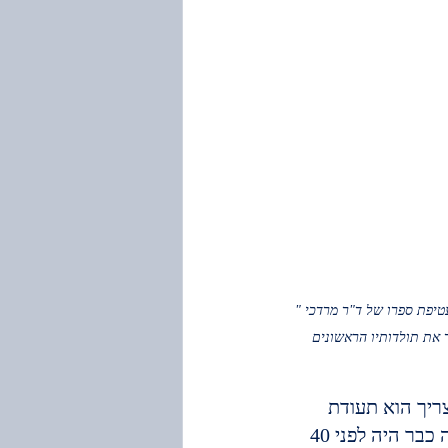
"ראשית "דבר" עטיפת ספרו של ד"ר מרדכי 
ריך הוא תעודת 
לידה". גם אז נהניתי מהבדיחה. רק לאחר שנים שוב נזכרתי בה שהוא צודק. זה כבר היה לפני 40 