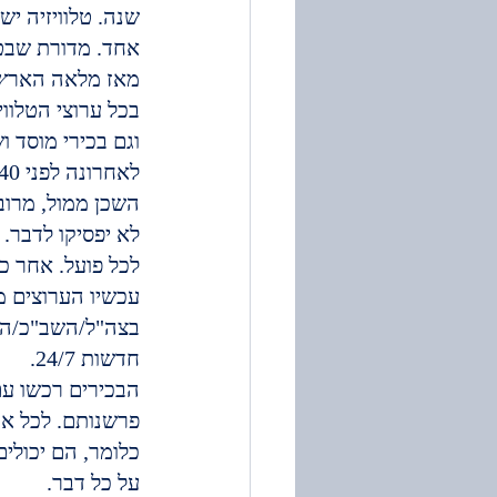
שנה. טלוויזיה י
אחד. מדורת שבט
מאז מלאה הארץ 
בכל ערוצי הטלוויז
וגם בכירי מוסד ו
השכן ממול, מרוב 
לא יפסיקו לדבר. 
לכל פועל. אחר כ
עכשיו הערוצים מ
בצה"ל/השב"כ/המ
חדשות 24/7.
הבכירים רכשו עם
פרשנותם. לכל אח
כלומר, הם יכולים
על כל דבר.