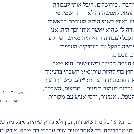
בר", בירושלים, קיבל אותי לעבודה 
ונאי. למעשה זה לא היה רשמי. מי 
יו באופן רשמי היתה העורכת הראשית 
ה לי שהוא יאשר אותי וכך היה. אני 
קבל לעבודה והוא היה מאושר שהגיע 
ציה להקל על הוותיקים העייפים, 
 נוספים.
 הייתה חביבה ומשעשעת. הוא שאל 
וץ כדי להיות עיתונאי? חשבתי ברצינות 
 התכונות הרצויות: "ידע, כישרון ורצון 
 זריזות לעמוד בזמנים... חריצות, השכלה, 
פל... אמינות, יחסי אנוש עם מקורות 
נאור, הסוקר את תולדותיו הראשונים.
 בהנאה: "כל מה שאמרת, נכון ולא מזיק שיהיה. אבל מה שצ